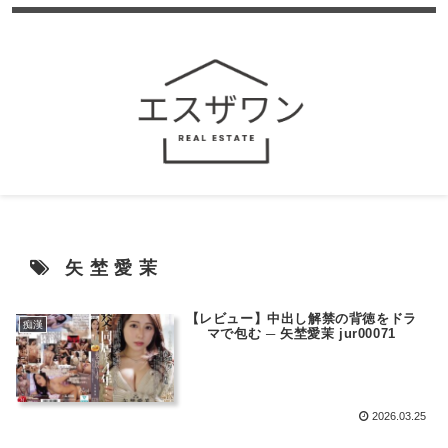
矢埜愛茉
【レビュー】中出し解禁の背徳をドラ
痴漢
マで包む ─ 矢埜愛茉 jur00071
2026.03.25